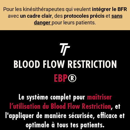
Pour les kinésithérapeutes qui veulent
intégrer le BFR
avec
un cadre clair
, des
protocoles précis
et
sans
danger
pour leurs patients.
BLOOD FLOW RESTRICTION
EBP
®
Le système complet pour
maîtriser
l’utilisation du Blood Flow Restriction
, et
l
'appliquer de manière
sécurisée
,
efficace
et
optimale
à tous tes patients.