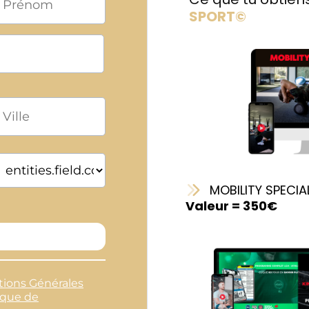
SPORT©
MOBILITY SPECIA
Valeur = 350€
tions Générales
ique de