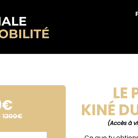
IALE
OBILITÉ
LE
9€
KINÉ D
e
1200€
(Accès à vie
Ce que tu obtien