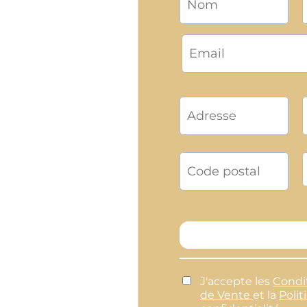
J'accepte les
Condi
de Vente
et la
Polit