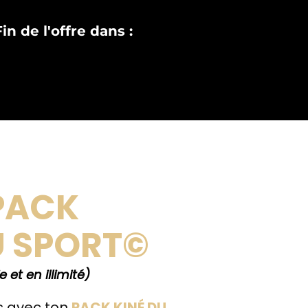
Fin de l'offre dans :
 PACK
U SPORT©
 et en illimité)
s avec ton
PACK KINÉ DU