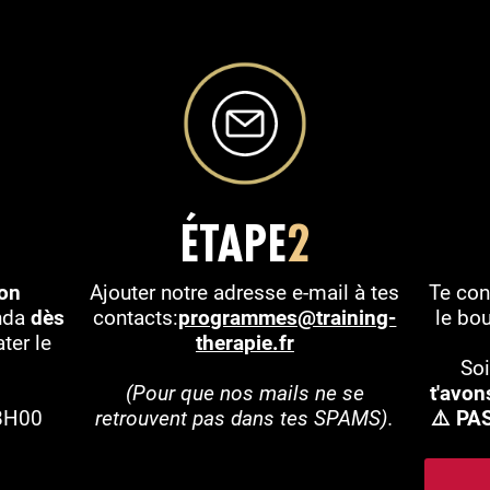
ÉTAPE
2
ton
Ajouter notre adresse e-mail à tes
Te con
nda
dès
contacts:
programmes@training-
le bo
ter le
therapie.fr
Soi
(Pour que nos mails ne se
t'avon
18H00
retrouvent pas dans tes SPAMS).
⚠️ PA