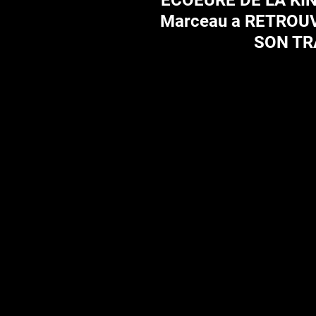
ÉCOEURÉ DE LA KINÉ
Marceau a RETROU
SON TR