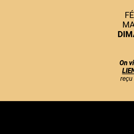
FÉ
MA
DIM
On vi
LIE
reçu