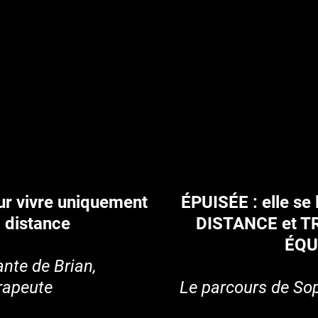
our vivre uniquement
ÉPUISÉE : elle se
à distance
DISTANCE et T
ÉQU
rante de Brian,
rapeute
Le parcours de Sop