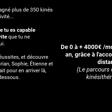
agné plus de 350 kinés
vité...
e tu es capable
vite
que tu ne
ui.
De 0 à + 4000€ /mo
an, grâce à l'ac
réussites, et découvre
dista
ian, Sophie, Étienne et
(Le parcours 
ait pour en arriver là,
kinésithé
-dessous.