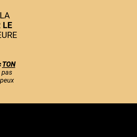
 LA
R
LE
EURE
c
TON
s pas
 peux