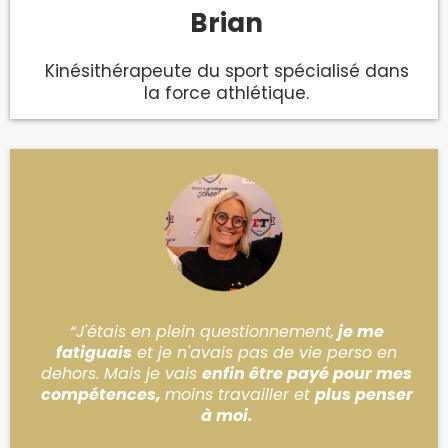
Brian
Kinésithérapeute du sport spécialisé dans
la force athlétique.
“J'étais en plein questionnement,
je me
fatiguais
et je n'avais pas de vie perso en
dehors. Mais je vais
enfin être payé pour mes
compétences,
moins travailler et
plus penser
à moi.