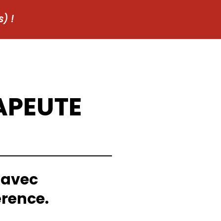
) !
APEUTE
 avec
érence.