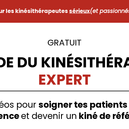
ur les kinésithérapeutes
sérieux
(et passionnés
GRATUIT
IDE DU KINÉSITHÉR
EXPERT
déos pour
soigner tes patients
lence
et devenir un
kiné de réf