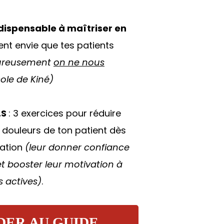
ispensable à maîtriser en
ent envie que tes patients
ureusement
on ne nous
cole de Kiné)
.S
: 3 exercices pour réduire
 douleurs de ton patient dès
tation
(leur donner confiance
t booster leur motivation à
s actives)
.
DER AU GUIDE