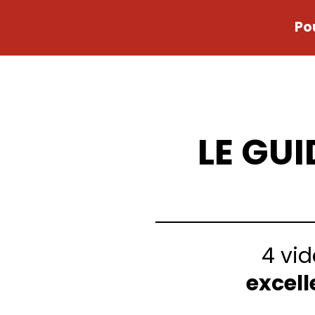
Po
LE GU
4 vi
excel