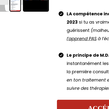
LA compétence ind
2023
si tu as vraim
guérissent
(malhe
l’apprend PAS
à l’é
Le principe de M.D
instantanément les
la première consul
en ton traitement e
suivre des thérapie
ACCÉ