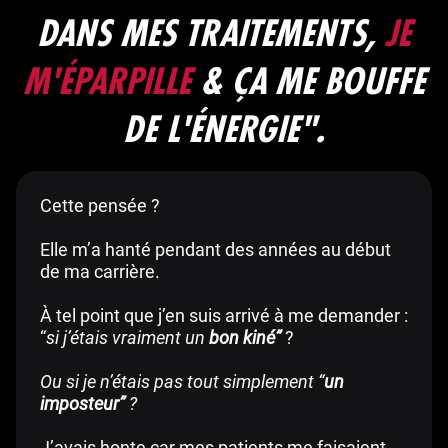
DANS MES TRAITEMENTS,
JE
M'ÉPARPILLE
& ÇA ME BOUFFE
DE L'ÉNERGIE".
Cette pensée ?
Elle m’a hanté pendant des années au début
de ma carrière.
À tel point que j’en suis arrivé à me demander :
“
si
j’étais vraiment un
bon kiné”
?
Ou si je n’étais pas tout simplement “
un
imposteur”
?
J’avais honte car mes patients me faisaient