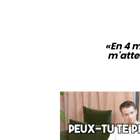
«En 4 mo
m'atte