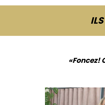
ILS
«Foncez! C