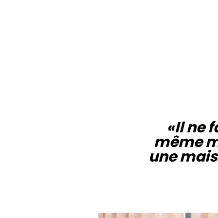
«Il ne 
même mom
une maiso