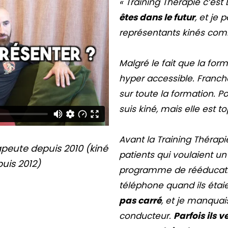
« Training Thérapie c’est
êtes dans le futur
, et je
représentants kinés comme
Malgré le fait que la form
hyper accessible. Franche
sur toute la formation. Po
suis kiné, mais elle est to
Avant la Training Thérapi
apeute depuis 2010 (kiné
patients qui voulaient un
uis 2012)
programme de rééducatio
téléphone quand ils étai
pas carré
, et je manquais
conducteur.
Parfois ils 