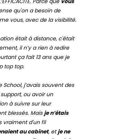
 L’EFFICACITÉ. Parce que
vous
 pense qu'on a besoin de
 vous, avec de la visibilité.
ation était à distance, c'était
ment, il n’y a rien à redire
urtant ça fait 13 ans que je
p top top.
e School, j’avais souvent des
 support, ou avoir un
n à suivre sur leur
ent blessés. Mais
je n’étais
 vraiment d'un fil
venaient au cabinet
, et
je ne