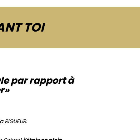
VANT TOI
le par rapport à
r»
la RIGUEUR.
ie School
j’étais en plein