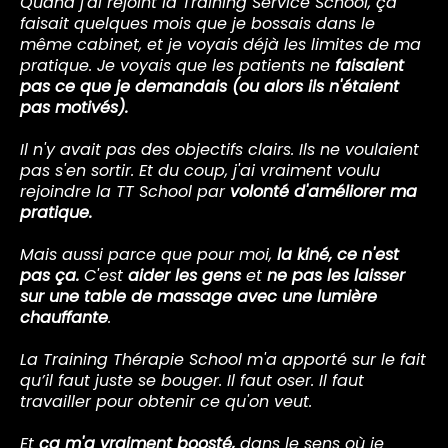
Quand j'ai rejoint la Training Service School, ça
faisait quelques mois que je bossais dans le
même cabinet, et je voyais déjà les limites de ma
pratique. Je voyais que les patients ne
faisaient
pas ce que je demandais (ou alors ils n'étaient
pas motivés).
Il n'y avait pas des objectifs clairs. Ils ne voulaient
pas s'en sortir. Et du coup, j'ai vraiment voulu
rejoindre la TT School par
volonté d'améliorer ma
pratique.
Mais aussi parce que pour moi,
la kiné, ce n'est
pas ça.
C'est
aider les gens
et
ne pas les laisser
sur une table de massage avec une lumière
chauffante
.
La Training Thérapie School m'a apporté sur le fait
qu’il faut juste se bouger. Il faut oser. Il faut
travailler pour obtenir ce qu'on veut.
Et
ça m'a vraiment boosté,
dans le sens où je