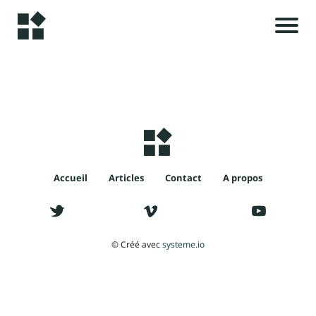
A
c
c
u
i
e
il
Accueil
Articles
Contact
A propos
i
A
l
r
© Créé avec
systeme.io
t
i
c