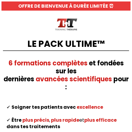
OFFRE DE BIENVENUE À DURÉE LIMITÉE ⏰
LE PACK ULTIME™️
6 formations complètes
et fondées
sur les
dernières
avancées scientifiques
pour
:
✔
Soigner tes patients avec
excellence
✔
Être
plus précis
,
plus rapide
et
plus efficace
dans tes traitements